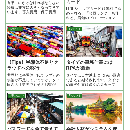
カード
近年ITにかけなければならない
経費は非常に大きくなってきて
LINEショップカード は無料で始
います。導入費用、保守費用、
められる。「会員ランク」も作
IT人件費、アップデート、トラ
れる。店舗のプロモーションを
ブル対処等々、会社全体経費の
告知。初めてのお客様もお店へ
中でもかなりの割合を占めてき
呼べる。LINEで繋がってない人
ITのヒント
ITのヒント
ました。その大きなIT関連費用
には LINEメッセージであっても
を激的に削減する方法に関して
告知することは出来ませんが、
説明します。IT関連費用を激的
色々な方法でお店に来てもらう
に削減する方法とは「経営者が
ことが可能となります。LINEや
ITを管理すること」です。
Facebookでのデジタルマーケテ
ィング手法
【Tips】半導体不足とク
タイでの事務仕事には
ラウドへの移行
RPAが最適
世界的に半導体（ICチップ）の
タイでは日本以上に RPAが最適
供給が不足していますが、タイ
であると期待されます。タイで
国内のIT業界でもその影響が出
の事務仕事は多くのスタッフに
てます。一般向けPCは今のとこ
よって行われていて、各スタッ
ろ供給に問題はないですが、業
フの業務は細分化されてます。
人事のヒント
ITのヒント
務用サーバーやバックアップ用
業務の細分化によって各担当者
ハードディスクなどの供給不足
の業務は単純作業に近い形にし
が起こっています。社内のサー
てあり、担当者の「判断」を必
バーを増強... (続く)
要とする業務が省かれていま
す。判断を必要としない業務は
RPAに置き換えることが可能で
す。
パスワードを全て覚えて
会計人材がシステムを使