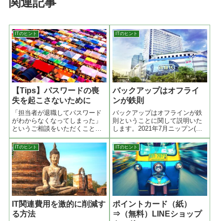
関連記事
ITのヒント
ITのヒント
【Tips】パスワードの喪
バックアップはオフライ
失を起こさないために
ンが鉄則
「担当者が退職してパスワード
バックアップはオフラインが鉄
がわからなくなってしまった」
則ということに関して説明いた
というご相談をいただくことが
します。2021年7月ニップン(日
あります。社内のパソコンやサ
本製粉)が社内サーバーのデータ
ーバーであれば方法が無いわけ
を暗号化されて読めなくなるサ
ITのヒント
ITのヒント
ではないですが、クラウドサー
イバー攻撃（ランサムウェア）
ビスではかなり難しくなりま
に遭ってしまい業務が停止しま
す。特に登録しているメールア
した。データのバックアップは
ドレスもどれかわか... (続く)
取られていたのですがオンライ
ンで接続されていたためそのデ
ータも被害に遭ってしまいまし
た。
IT関連費用を激的に削減す
ポイントカード（紙）
る方法
⇒（無料）LINEショップ