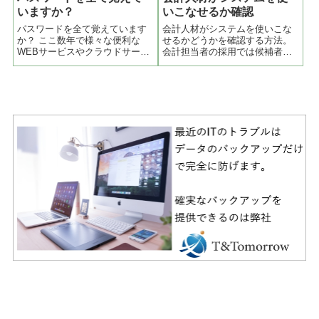
いますか？
いこなせるか確認
パスワードを全て覚えています
会計人材がシステムを使いこな
か？ ここ数年で様々な便利な
せるかどうかを確認する方法。
WEBサービスやクラウドサービ
会計担当者の採用では候補者と
スが充実してきました。これら
なる人材が現在社内で使ってい
には必ずユーザー名（アカウン
る会計システムを使いこなせる
ト名）とパスワードを設定して
かどうかが重要になりますが、
利用します。便利な反面リスク
単純に経験だけで判断すると良
が潜んでいることとその対策や
い人材を逃す事になりかねませ
管理方法を説明します。全スタ
ん。他のスキルが適正だと思わ
ッフのパスワードを管理する必
れる人材には別途システムへの
要があります。スタッフ任せは
適正を測ることとお勧めしま
高リスク。
す。