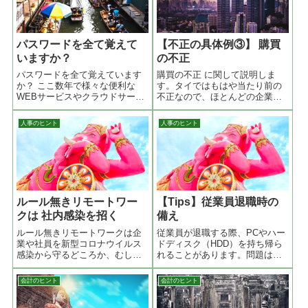
で社会に出るのが... (続く)
う、特に専門家... (続く)
パスワードを全て覚えて
【不正の具体例③】 購買
いますか？
の不正
パスワードを全て覚えています
購買の不正 に関して説明しま
か？ ここ数年で様々な便利な
す。タイではもはや当たり前の
WEBサービスやクラウドサービ
不正なので、ほとんどの企業で
スが充実してきました。これら
対策を講じられていますが、そ
には必ずユーザー名（アカウン
の抜け穴が完全に塞がれている
人事のヒント
人事のヒント
ト名）とパスワードを設定して
か。不正は現金だけではありま
利用します。便利な反面リスク
せん。ベンツなどの超高級車を
が潜んでいることとその対策や
担当者に「貸す」こともありま
管理方法を説明します。全スタ
す。不正は複雑化して発覚しに
ッフのパスワードを管理する必
くくなっています。どうやって
要があります。スタッフ任せは
購買の不正を防ぐのかを考えて
高リスク。
いきます。
ルール無きリモートワー
【Tips】従業員退職時の
クは 社内感染を招く
備え
ルール無きリモートワークは企
従業員が退職する際、PCやハー
業や社員を新型コロナウイルス
ドディスク（HDD）を持ち帰ら
感染から守るどころか、むしろ
れることがあります。問題は備
社内感染を招く 。リモートワー
品の持ち逃げよりも、情報やパ
クには通勤時間が存在しませ
スワードの漏洩です。 このよう
会計のヒント
会計のヒント
ん。通勤で疲れることもありま
なことが起こらないように、退
せん。時間と体力が余ります。
職時のマニュアルをしっかりと