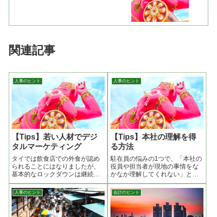
関連記事
人事のヒント
人事のヒント
【Tips】若い人材でデジ
【Tips】本社の理解を得
タルマーケティング
る方法
タイでは飲食店での外食が認め
駐在員の悩みの1つで、「本社の
られることにはなりましたが、
役員や担当者が現地の事情をな
基本的なロックダウンは継続中
かなか理解してくれない」とい
ですのでまだまだビジネスとし
うのがあります。実際に現地に
ては動きづらい時期かと思いま
いる駐在員がいくら説明しても
人事のヒント
会計のヒント
す。しかし、新しい人材は大学
ただの言い訳と思われてしまう
からどんどん出てきます。タイ
現象です。誰かを説得したい場
では必要単位が取得できた段階
合には、第三者に説明してもら