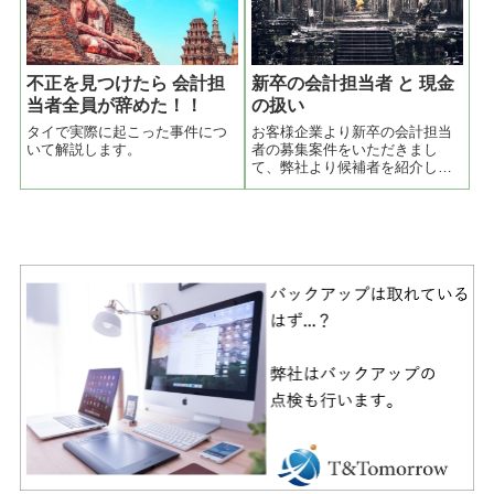
余った時間と体力で友人や家族
作って置くことをお勧めしま
と会う機会が増えてしまうなど
す。最悪なの... (続く)
ということが起こります。
不正を見つけたら 会計担
新卒の会計担当者 と 現金
当者全員が辞めた！！
の扱い
タイで実際に起こった事件につ
お客様企業より新卒の会計担当
いて解説します。
者の募集案件をいただきまし
て、弊社より候補者を紹介して
採用していただきました。その
候補者が仕事を初めてすぐに現
金の扱いに関してトラブルがあ
りましたので、そのケースを説
明します。採用条件「会計業務
は会計事務所にアウトソースし
ているから、なるべく給与の安
い人、新卒の人が良い」という
ご要望でした。