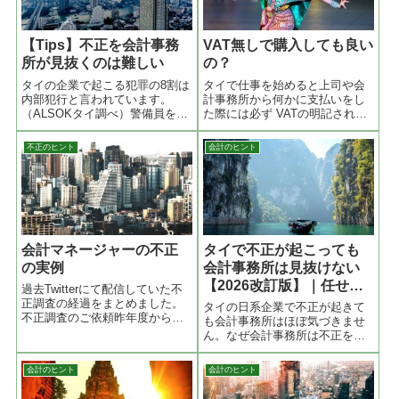
に、なぜ2つのレポートの数字が
合わないのか。
【Tips】不正を会計事務
VAT無しで購入しても良い
所が見抜くのは難しい
の？
タイの企業で起こる犯罪の8割は
タイで仕事を始めると上司や会
内部犯行と言われています。
計事務所から何かに支払いをし
（ALSOKタイ調べ）警備員を雇
た際には必ず VATの明記された
ったら泥棒だった、金庫番が金
TAX Invoice （税額票）をもら
庫の中身を持っていった、のよ
うようにと指導されると思いま
不正のヒント
会計のヒント
うな話は昔からタイではよく耳
す。しかしたまに VAT無しで購
にする話です。 犯罪や不正をさ
入 しなければならないことや、
せないための仕組みが社内に必
VATの入っていない領収書を出
要です。こ... (続く)
す業者がいます。 これで大丈夫
だと言われますが本当に大丈夫
でしょうか？
会計マネージャーの不正
タイで不正が起こっても
の実例
会計事務所は見抜けない
【2026改訂版】｜任せき
過去Twitterにて配信していた不
りが危険な理由と内部統
正調査の経過をまとめました。
タイの日系企業で不正が起きて
不正調査のご依頼昨年度から何
制の要点
も会計事務所はほぼ気づきませ
かが変だと感じているという経
ん。なぜ会計事務所は不正を見
営者の方から不正調査のご依頼
抜けないのか、その構造的な理
をいただき、先月から不正調査
由と、経営者が取るべき内部統
会計のヒント
会計のヒント
を実施して、その企業の会計マ
制・不正調査の実務ポイント
ネージャーの不正を見つけるこ
を、タイで20年以上の支援実績