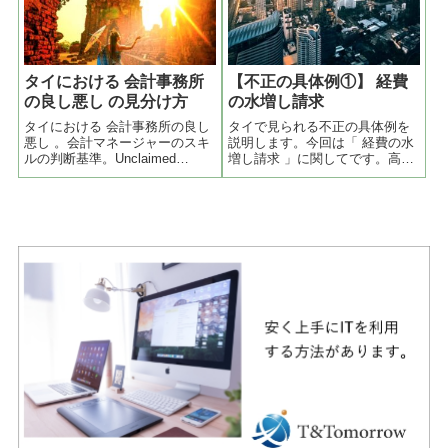
とができ... (続く)
を持つ専門家が解説します。
タイにおける 会計事務所
【不正の具体例①】 経費
の良し悪し の見分け方
の水増し請求
タイにおける 会計事務所の良し
タイで見られる不正の具体例を
悪し 。会計マネージャーのスキ
説明します。今回は「 経費の水
ルの判断基準。Unclaimed
増し請求 」に関してです。高速
Expenses, Add back, Non-
代の領収書で経費精算する場
deductible Expenses の数字を確
合、簡単に紛れ込ませることが
認。全体の数字に比べて多いか
出来ます。実は高速代の領収書
少ないか。もう1つ Loan to
はビルの駐車場でドライバー同
Director と Loan from Director。
士が売買していて、45バーツの
領収書を20バーツで購入し、会
社で精算して45バーツをもらう
ということをしています。