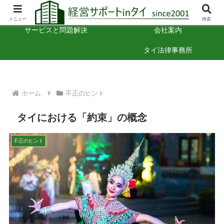
タイでの経営のヒント
お困りごと相談
メニュー
検索
サービスと問題解決
会社案内
タイ法律事務所
ホーム
不正のヒント
タイにおける「約束」の概念
不正のヒント