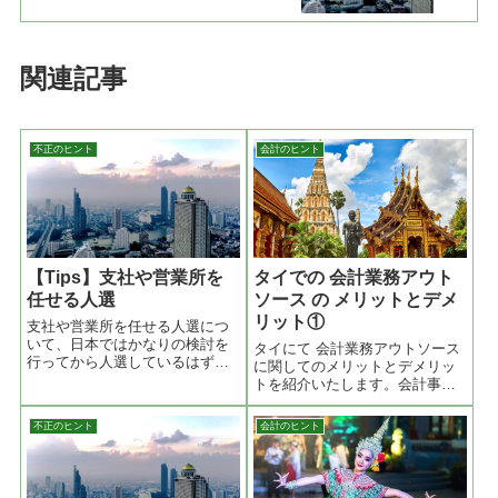
関連記事
不正のヒント
会計のヒント
【Tips】支社や営業所を
タイでの 会計業務アウト
任せる人選
ソース の メリットとデメ
リット①
支社や営業所を任せる人選につ
いて、日本ではかなりの検討を
タイにて 会計業務アウトソース
行ってから人選しているはずだ
に関してのメリットとデメリッ
と思います。長年実績を作って
トを紹介いたします。会計事務
きて問題も起こさないような
所がレポートを作成する際には
人、新しく採用するには身元調
もちろんお客様から提出された
不正のヒント
会計のヒント
査をして問題無いと判断された
数字を使っています。しかし会
人をそのポジションにつけると
計事務所のレポートと社内の数
思います。しかし、... (続く)
字が合わないことがあります。
元々同じ数字から作成するの